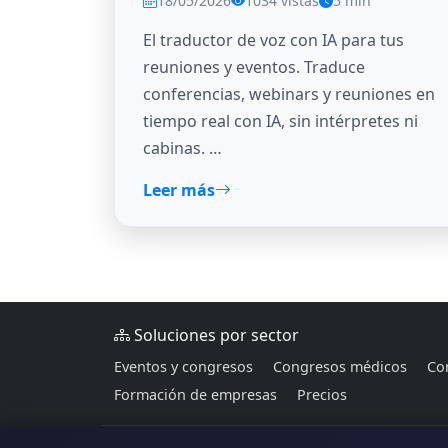
18/05/2026
1034 vistas
5 min
El traductor de voz con IA para tus
reuniones y eventos. Traduce
conferencias, webinars y reuniones en
tiempo real con IA, sin intérpretes ni
cabinas. …
Leer más
Soluciones por sector
Eventos y congresos
Congresos médicos
Con
Formación de empresas
Precios