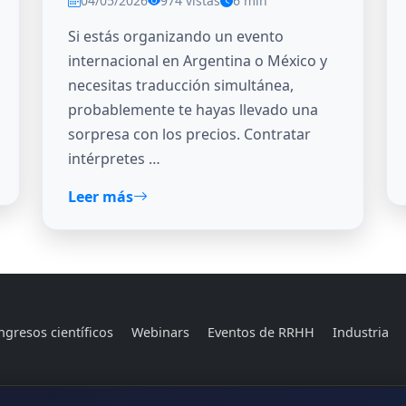
04/05/2026
974 vistas
6 min
Si estás organizando un evento
internacional en Argentina o México y
necesitas traducción simultánea,
probablemente te hayas llevado una
sorpresa con los precios. Contratar
intérpretes …
Leer más
gresos científicos
Webinars
Eventos de RRHH
Industria