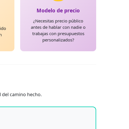
Modelo de precio
¿Necesitas precio público
antes de hablar con nadie o
ido
trabajas con presupuestos
n
personalizados?
ad del camino hecho.