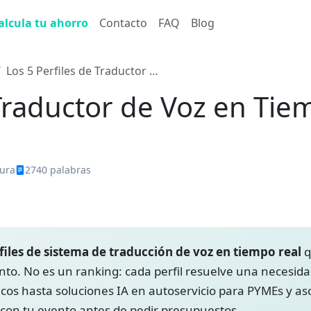
alcula tu ahorro
Contacto
FAQ
Blog
Los 5 Perfiles de Traductor …
 Traductor de Voz en Tie
tura
2740 palabras
os
intérprete profesional
software de traducción de voz
trad
r en vivo para reuniones
traductor eventos
traductor videoconfe
files de sistema de traducción de voz en tiempo real
q
nto. No es un ranking: cada perfil resuelve una necesida
os hasta soluciones IA en autoservicio para PYMEs y asoc
a con tu evento antes de pedir presupuestos.