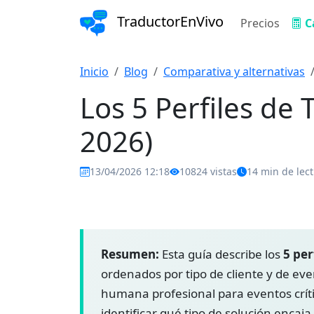
TraductorEnVivo
Precios
C
Inicio
Blog
Comparativa y alternativas
Los 5 Perfiles de
2026)
13/04/2026 12:18
10824 vistas
14 min de lec
Comparativa y alternativas
intérprete congres
traductor de voz en tiempo real online
traducto
Resumen:
Esta guía describe los
5 per
ordenados por tipo de cliente y de eve
humana profesional para eventos crític
identificar qué tipo de solución encaj