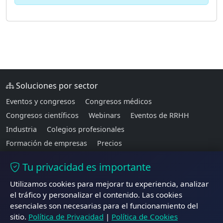
Soluciones por sector
Eventos y congresos
Congresos médicos
Congresos científicos
Webinars
Eventos de RRHH
Industria
Colegios profesionales
Formación de empresas
Precios
Tu privacidad es importante
TraductorEnVivo
Utilizamos cookies para mejorar tu experiencia, analizar
Traducción de voz en tiempo real para una
el tráfico y personalizar el contenido. Las cookies
comunicación sin barreras.
esenciales son necesarias para el funcionamiento del
sitio.
Política de Privacidad
|
Política de Cookies
© 2026 TraductorEnVivo. Todos los derechos