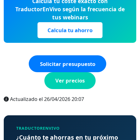
Calcula tu coste exacto con
TraductorEnVivo según la frecuencia de
tus webinars
Calcula tu ahorro
Solicitar presupuesto
Ver precios
Actualizado el 26/04/2026 20:07
TRADUCTORENVIVO
¿Cuánto te ahorras en tu próximo