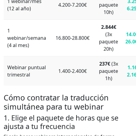
1 webinar/mes
3.2
4.200-7.200€
paquete
(12 al año)
6.2
10h)
2.844€
1
(3x
14.0
webinar/semana
16.800-28.800€
paquete
26.0
(4 al mes)
20h)
237€
(3x
Webinar puntual
1.1
1.400-2.400€
paquete
trimestral
2.1
1h)
Cómo contratar la traducción
simultánea para tu webinar
1. Elige el paquete de horas que se
ajusta a tu frecuencia