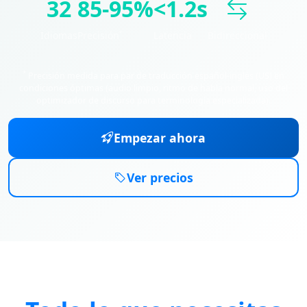
32
85-95%
<1.2s
Idiomas
Precisión
Latencia
Bidireccional
*
*
Precisión medida para par de traducción español-inglés (US) en
condiciones óptimas (audio limpio, ritmo de habla normal, uso del
optimizador de discurso para terminología especializada).
Empezar ahora
Ver precios