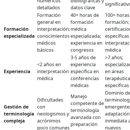
numéricos
bibliográficas y
significativ
detallados
datos clave
Formación
40+ horas de
100+ horas
general en
formación
formación;
Formación
interpretación;
médica
certificaci
especializada
conocimientos
especializada;
específicas
médicos
experiencia en
interpretac
básicos
congresos
médica
3-5 años de
>7 años;
<2 años en
experiencia
especializa
Experiencia
interpretación
específica en
en áreas
médica
conferencias
terapéutic
médicas
específicas
Dominio d
Manejo
Dificultades
terminolog
competente de
Gestión de
con
emergente
terminología
terminología
neologismos y
adaptación
avanzada con
compleja
acrónimos
inmediata 
preparación
poco comunes
nuevos