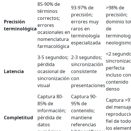
85-90% de
93-97% de
>98% de
términos
precisión;
precisión;
correctos;
Precisión
errores muy
dominio to
errores
terminológica
raros en
de
ocasionales en
terminología
terminolog
nomenclatura
especializada
neologism
farmacológica
<2 segundo
3-5 segundos;
2-3 segundos;
sincroniza
pérdida
sincronización
perfecta
Latencia
ocasional de
consistente
incluso con
sincronización
con
contenido
visual
presentaciones
denso
Captura 80-
Captura 90-
Captura >
85% de
95% de
del mensaj
información;
contenido;
reproducci
Completitud
pérdida de
mantiene
fiel de tod
datos
referencias
los elemen